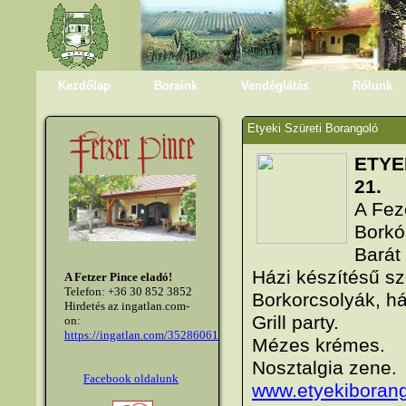
Kezdőlap
Boraink
Vendéglátás
Rólunk
Etyeki Szüreti Borangoló
ETYE
21.
A Fez
Borkó
Barát
Házi készítésű sz
A Fetzer Pince eladó!
Telefon: +36 30 852 3852
Borkorcsolyák, ház
Hirdetés az ingatlan.com-
Grill party.
on:
https://ingatlan.com/35286061
Mézes krémes.
Nosztalgia zene.
Facebook oldalunk
www.etyekiborang