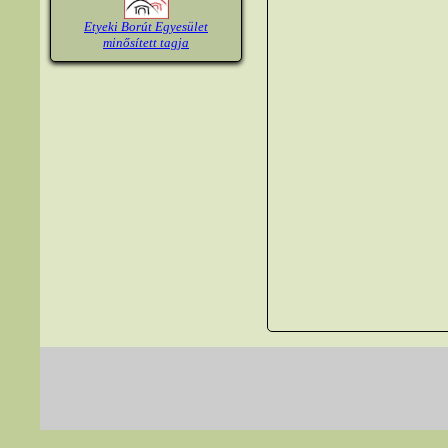
Etyeki Borút Egyesület
minősített tagja