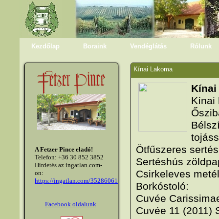
Kezdőlap
Boraink
Vendéglátás
Rólunk
Kínai Lakoma
Kínai
Kínai
Őszib
Bélsz
tojáss
Ötfűszeres sertés,
A Fetzer Pince eladó!
Telefon: +36 30 852 3852
Sertéshús zöldpap
Hirdetés az ingatlan.com-
Csirkeleves metél
on:
https://ingatlan.com/35286061
Borkóstoló:
Cuvée Carissimae 
Facebook oldalunk
Cuvée 11 (2011) 