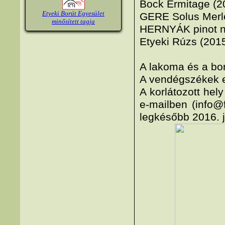
Bock Ermitage (2
Etyeki Borút Egyesület
GERE Solus Merlo
minősített tagja
HERNYÁK pinot no
Etyeki Rúzs (2015
A lakoma és a bor
A vendégszékek el
A korlátozott hel
e-mailben (info@f
legkésőbb 2016. j